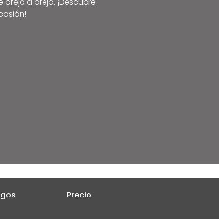
 oreja a oreja. ¡Descubre
casión!
sgos
Precio