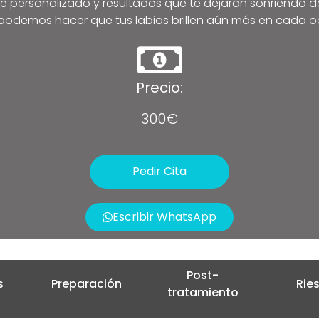
personalizado y resultados que te dejarán sonriendo de
odemos hacer que tus labios brillen aún más en cada o
Precio:
300€
Pedir Cita
Escribir WhatsApp
Post-
s
Preparación
Rie
tratamiento