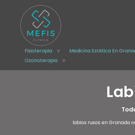
Fisioterapia
Medicina Estética En Gran
Ozonoterapia
Lab
Toda
labios rusos en Granada
e