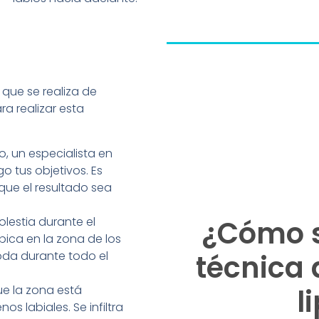
 que se realiza de
a realizar esta
, un especialista en
go tus objetivos. Es
ue el resultado sea
lestia durante el
¿Cómo s
ica en la zona de los
oda durante todo el
técnica 
e la zona está
l
os labiales. Se infiltra