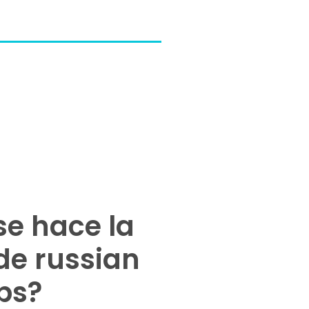
e hace la
de russian
ips?