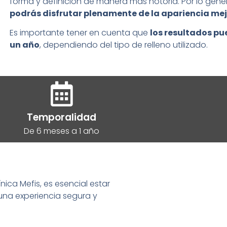
forma y definición de manera más notoria. Por lo gene
podrás disfrutar plenamente de la apariencia m
Es importante tener en cuenta que
los resultados pu
un año
, dependiendo del tipo de relleno utilizado.
Temporalidad
De 6 meses a 1 año
nica Mefis, es esencial estar
una experiencia segura y