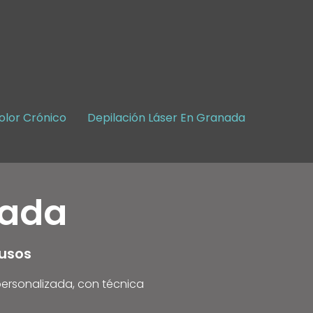
olor Crónico
Depilación Láser En Granada
nada
rusos
ersonalizada, con técnica