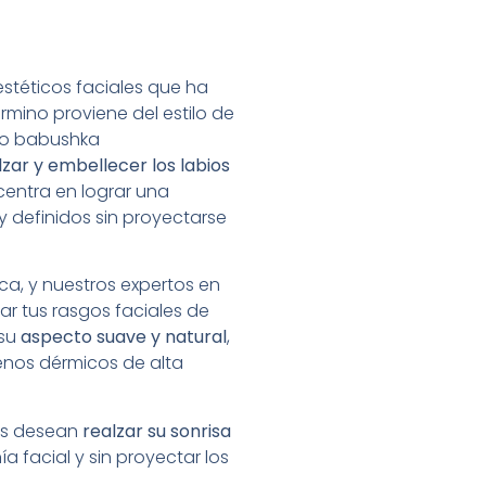
stéticos faciales
que ha
érmino proviene del estilo de
s o babushka
lzar y embellecer los labios
centra en lograr una
y definidos sin proyectarse
ca, y nuestros expertos en
ar tus rasgos faciales de
 su
aspecto suave y natural
,
enos dérmicos de alta
nes desean
realzar su sonrisa
a facial y sin proyectar los