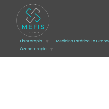
Fisioterapia
Medicina Estética En Gran
Ozonoterapia
PRP facial en Granada
en