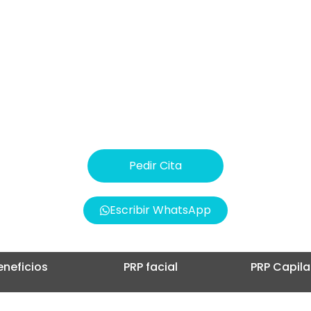
dad en todo momento. Descubre cómo el tratamiento de P
rejuvenecer tu piel de forma discreta y duradera.
 nosotros hoy mismo y déjanos ayudarte a alcanzar la mej
Precio:
Desde 300€
Pedir Cita
Escribir WhatsApp
eneficios
PRP facial
PRP Capila