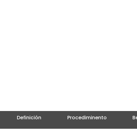
de tu bienestar y seguri
¡Ponte en contacto con
Definición
Procediminento
B