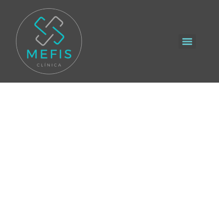
Marcación
Mandibular en
Granada
Resultados naturales y personalizados con
la marcación mandibular
marcación mandibular en Granada
en
Clínica Mefis se aborda desde una