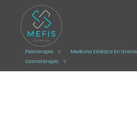
Fisioterapia
Medicina Estética En Gran
Ozonoterapia
Meso
mesoterapia facial en G