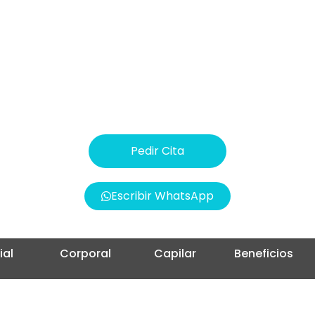
contactarnos!
Precio:
Desde 150€
Pedir Cita
Escribir WhatsApp
ial
Corporal
Capilar
Beneficios