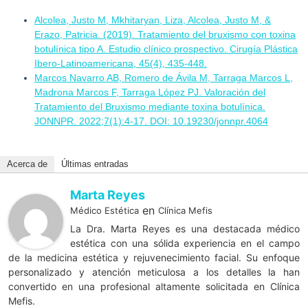
Alcolea, Justo M, Mkhitaryan, Liza, Alcolea, Justo M, &
Erazo, Patricia. (2019). Tratamiento del bruxismo con toxina
botulínica tipo A. Estudio clínico prospectivo. Cirugía Plástica
Ibero-Latinoamericana, 45(4), 435-448.
Marcos Navarro AB, Romero de Ávila M, Tarraga Marcos L,
Madrona Marcos F, Tarraga López PJ. Valoración del
Tratamiento del Bruxismo mediante toxina botulínica.
JONNPR. 2022;7(1):4-17. DOI: 10.19230/jonnpr.4064
Acerca de
Últimas entradas
Marta Reyes
en
Médico Estética
Clínica Mefis
La Dra. Marta Reyes es una destacada médico
estética con una sólida experiencia en el campo
de la medicina estética y rejuvenecimiento facial. Su enfoque
personalizado y atención meticulosa a los detalles la han
convertido en una profesional altamente solicitada en Clínica
Mefis.